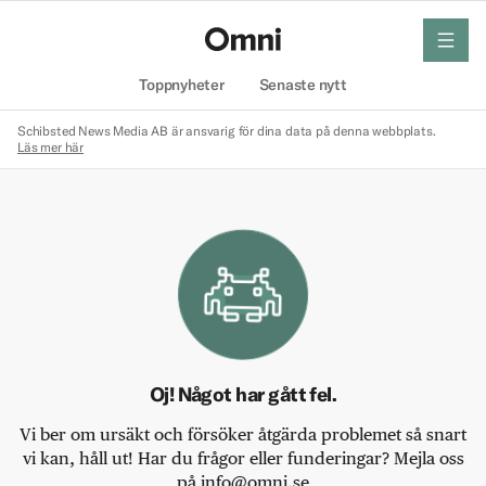
meny
Hem
Toppnyheter
Senaste nytt
Schibsted News Media AB är ansvarig för dina data på denna webbplats.
Läs mer här
Oj! Något har gått fel.
Vi ber om ursäkt och försöker åtgärda problemet så snart
vi kan, håll ut! Har du frågor eller funderingar? Mejla oss
på info@omni.se