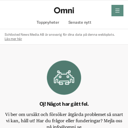
meny
Hem
Toppnyheter
Senaste nytt
Schibsted News Media AB är ansvarig för dina data på denna webbplats.
Läs mer här
Oj! Något har gått fel.
Vi ber om ursäkt och försöker åtgärda problemet så snart
vi kan, håll ut! Har du frågor eller funderingar? Mejla oss
på info@omni.se