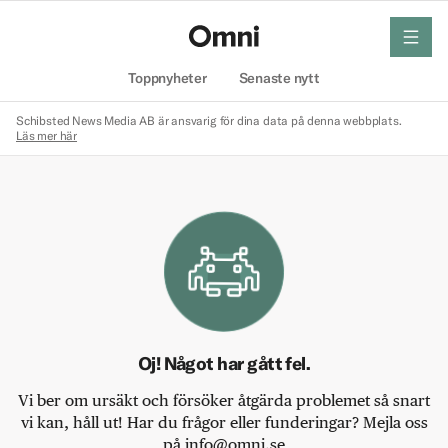
meny
Hem
Toppnyheter
Senaste nytt
Schibsted News Media AB är ansvarig för dina data på denna webbplats.
Läs mer här
Oj! Något har gått fel.
Vi ber om ursäkt och försöker åtgärda problemet så snart
vi kan, håll ut! Har du frågor eller funderingar? Mejla oss
på info@omni.se