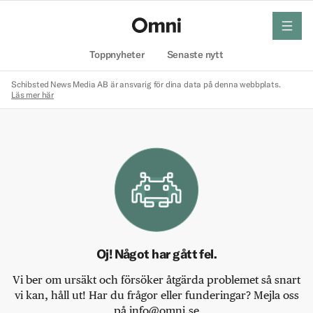
meny
Hem
Toppnyheter
Senaste nytt
Schibsted News Media AB är ansvarig för dina data på denna webbplats.
Läs mer här
Oj! Något har gått fel.
Vi ber om ursäkt och försöker åtgärda problemet så snart
vi kan, håll ut! Har du frågor eller funderingar? Mejla oss
på info@omni.se