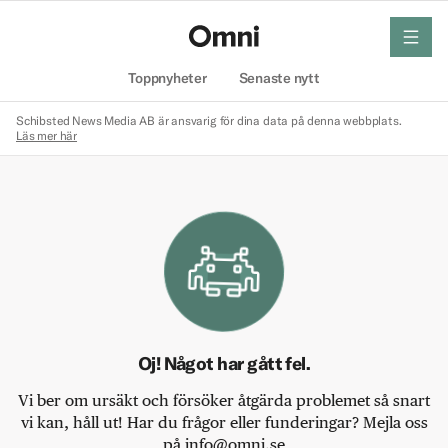
meny
Hem
Toppnyheter
Senaste nytt
Schibsted News Media AB är ansvarig för dina data på denna webbplats.
Läs mer här
Oj! Något har gått fel.
Vi ber om ursäkt och försöker åtgärda problemet så snart
vi kan, håll ut! Har du frågor eller funderingar? Mejla oss
på info@omni.se