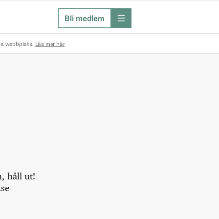
Bli medlem
meny
na webbplats.
Läs mer här
 håll ut!
.se