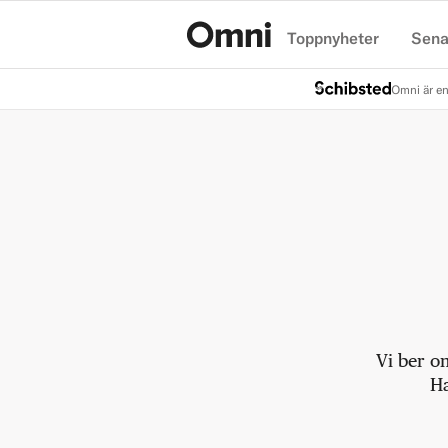
Toppnyheter
Sena
Hem
Omni är en
Vi ber o
Ha