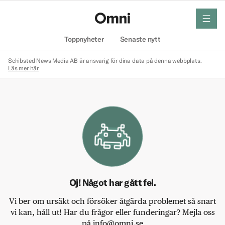
meny
Hem
Toppnyheter
Senaste nytt
Schibsted News Media AB är ansvarig för dina data på denna webbplats.
Läs mer här
Oj! Något har gått fel.
Vi ber om ursäkt och försöker åtgärda problemet så snart
vi kan, håll ut! Har du frågor eller funderingar? Mejla oss
på info@omni.se