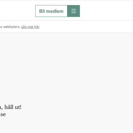
Bli medlem
meny
na webbplats.
Läs mer här
 håll ut!
.se