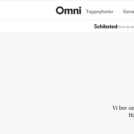
Toppnyheter
Sena
Hem
Omni är en
Vi ber o
Ha