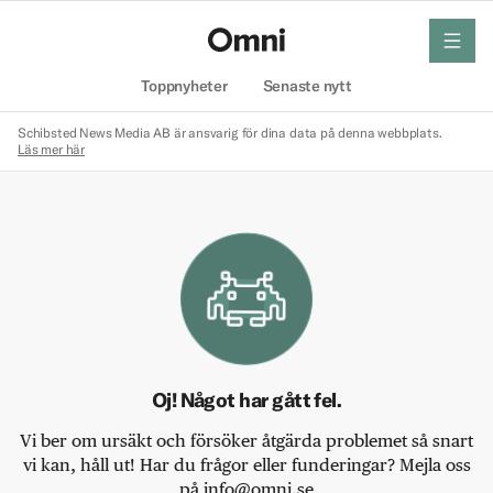
meny
Hem
Toppnyheter
Senaste nytt
Schibsted News Media AB är ansvarig för dina data på denna webbplats.
Läs mer här
Oj! Något har gått fel.
Vi ber om ursäkt och försöker åtgärda problemet så snart
vi kan, håll ut! Har du frågor eller funderingar? Mejla oss
på info@omni.se