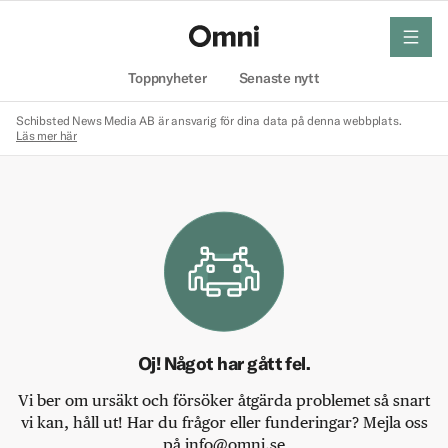
meny
Hem
Toppnyheter
Senaste nytt
Schibsted News Media AB är ansvarig för dina data på denna webbplats.
Läs mer här
Oj! Något har gått fel.
Vi ber om ursäkt och försöker åtgärda problemet så snart
vi kan, håll ut! Har du frågor eller funderingar? Mejla oss
på info@omni.se