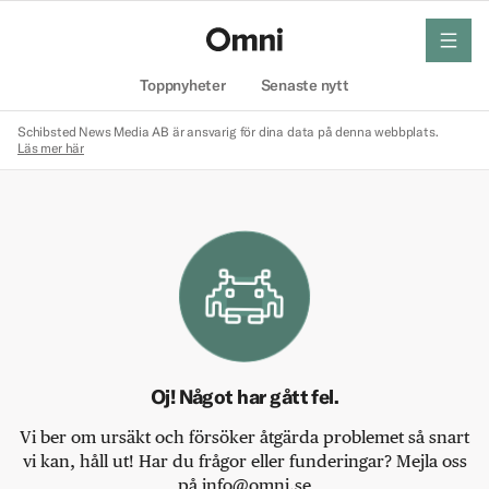
meny
Hem
Toppnyheter
Senaste nytt
Schibsted News Media AB är ansvarig för dina data på denna webbplats.
Läs mer här
Oj! Något har gått fel.
Vi ber om ursäkt och försöker åtgärda problemet så snart
vi kan, håll ut! Har du frågor eller funderingar? Mejla oss
på info@omni.se