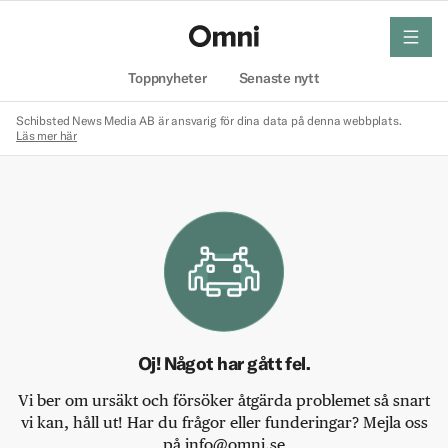
meny
Hem
Toppnyheter
Senaste nytt
Schibsted News Media AB är ansvarig för dina data på denna webbplats.
Läs mer här
Oj! Något har gått fel.
Vi ber om ursäkt och försöker åtgärda problemet så snart
vi kan, håll ut! Har du frågor eller funderingar? Mejla oss
på info@omni.se