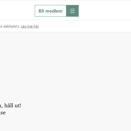
Bli medlem
meny
na webbplats.
Läs mer här
 håll ut!
.se