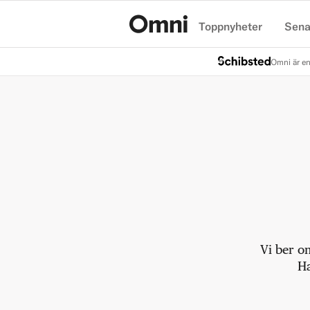
Toppnyheter
Sena
Hem
Omni är en
Vi ber o
Ha