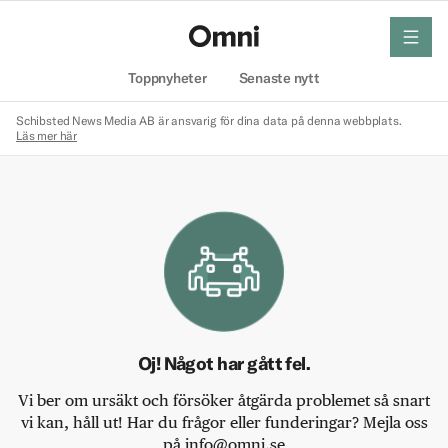
meny
Hem
Toppnyheter
Senaste nytt
Schibsted News Media AB är ansvarig för dina data på denna webbplats.
Läs mer här
Oj! Något har gått fel.
Vi ber om ursäkt och försöker åtgärda problemet så snart
vi kan, håll ut! Har du frågor eller funderingar? Mejla oss
på info@omni.se