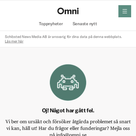
meny
Hem
Toppnyheter
Senaste nytt
Schibsted News Media AB är ansvarig för dina data på denna webbplats.
Läs mer här
Oj! Något har gått fel.
Vi ber om ursäkt och försöker åtgärda problemet så snart
vi kan, håll ut! Har du frågor eller funderingar? Mejla oss
på info@omni.se