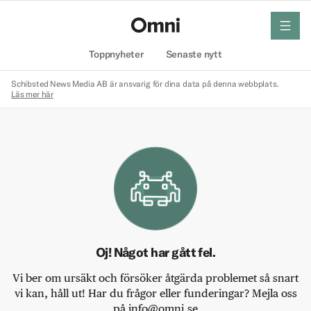
meny
Hem
Toppnyheter
Senaste nytt
Schibsted News Media AB är ansvarig för dina data på denna webbplats.
Läs mer här
Oj! Något har gått fel.
Vi ber om ursäkt och försöker åtgärda problemet så snart
vi kan, håll ut! Har du frågor eller funderingar? Mejla oss
på info@omni.se