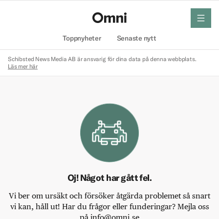
meny
Hem
Toppnyheter
Senaste nytt
Schibsted News Media AB är ansvarig för dina data på denna webbplats.
Läs mer här
Oj! Något har gått fel.
Vi ber om ursäkt och försöker åtgärda problemet så snart
vi kan, håll ut! Har du frågor eller funderingar? Mejla oss
på info@omni.se