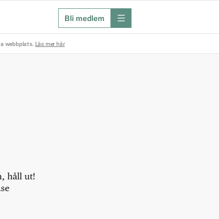
Bli medlem
meny
na webbplats.
Läs mer här
 håll ut!
.se