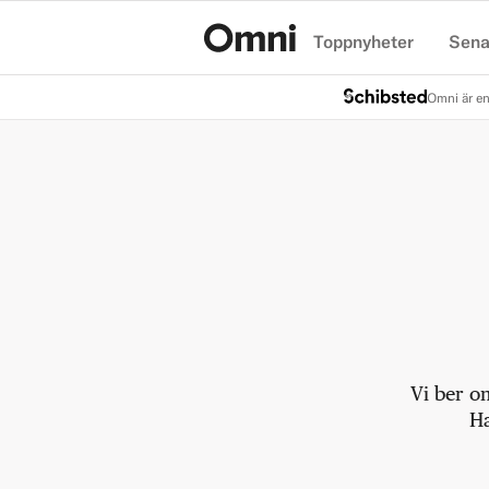
Toppnyheter
Sena
Hem
Omni är en
Vi ber o
Ha