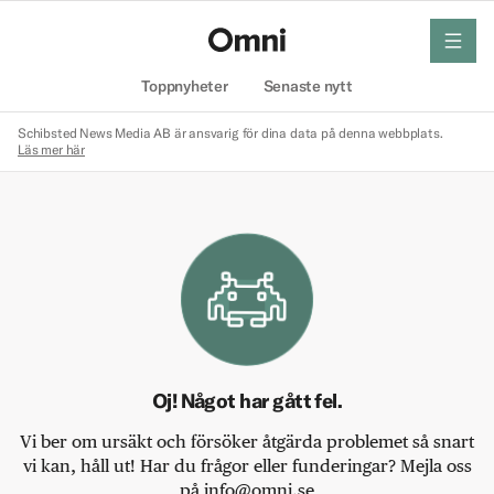
meny
Hem
Toppnyheter
Senaste nytt
Schibsted News Media AB är ansvarig för dina data på denna webbplats.
Läs mer här
Oj! Något har gått fel.
Vi ber om ursäkt och försöker åtgärda problemet så snart
vi kan, håll ut! Har du frågor eller funderingar? Mejla oss
på info@omni.se