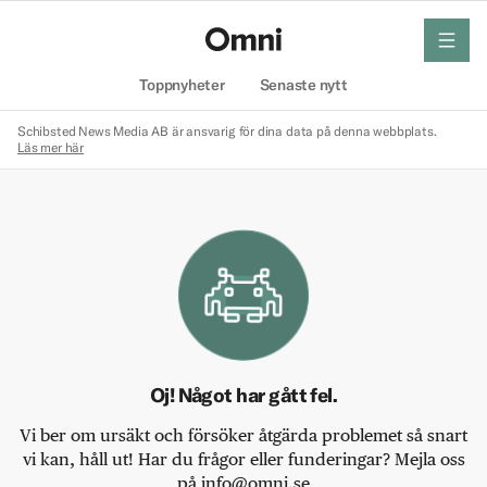
meny
Hem
Toppnyheter
Senaste nytt
Schibsted News Media AB är ansvarig för dina data på denna webbplats.
Läs mer här
Oj! Något har gått fel.
Vi ber om ursäkt och försöker åtgärda problemet så snart
vi kan, håll ut! Har du frågor eller funderingar? Mejla oss
på info@omni.se