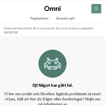
meny
Hem
Toppnyheter
Senaste nytt
Schibsted News Media AB är ansvarig för dina data på denna webbplats.
Läs mer här
Oj! Något har gått fel.
Vi ber om ursäkt och försöker åtgärda problemet så snart
vi kan, håll ut! Har du frågor eller funderingar? Mejla oss
på info@omni.se