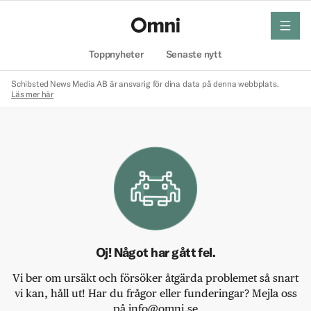
meny
Hem
Toppnyheter
Senaste nytt
Schibsted News Media AB är ansvarig för dina data på denna webbplats.
Läs mer här
Oj! Något har gått fel.
Vi ber om ursäkt och försöker åtgärda problemet så snart
vi kan, håll ut! Har du frågor eller funderingar? Mejla oss
på info@omni.se