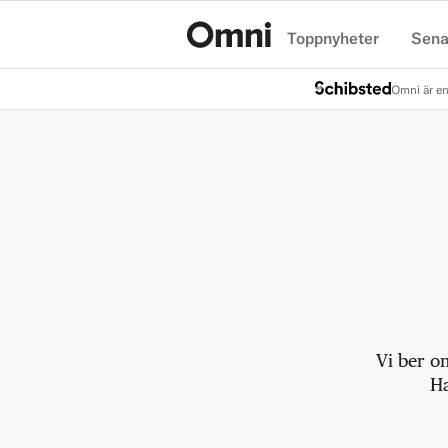
Toppnyheter
Sena
Hem
Omni är en
Vi ber o
Ha