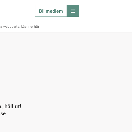
Bli medlem
meny
na webbplats.
Läs mer här
 håll ut!
.se