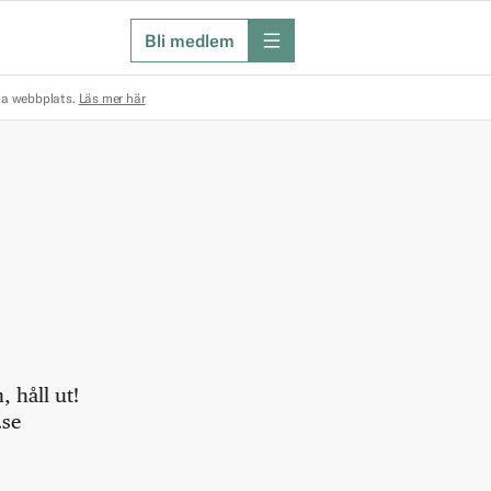
Bli medlem
meny
na webbplats.
Läs mer här
 håll ut!
.se