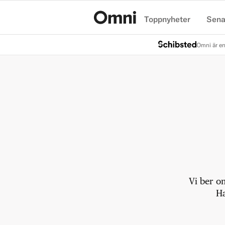
Toppnyheter
Sena
Hem
Omni är en
Vi ber o
Ha