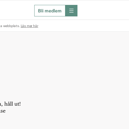
Bli medlem
meny
na webbplats.
Läs mer här
 håll ut!
.se