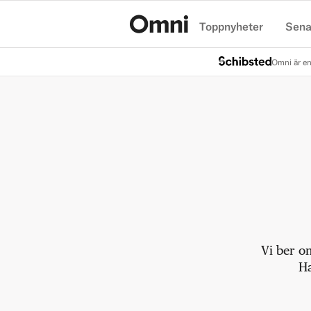
Toppnyheter
Sena
Hem
Omni är en
Vi ber o
Ha