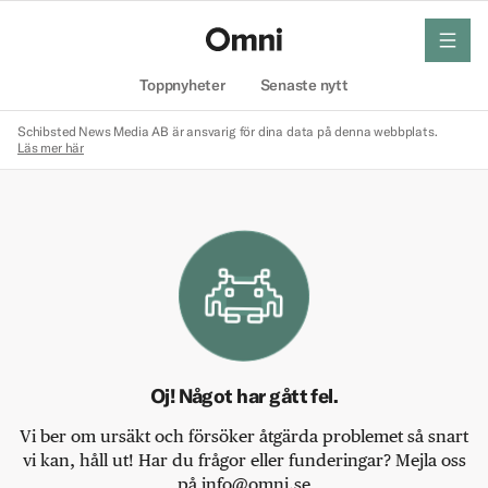
meny
Hem
Toppnyheter
Senaste nytt
Schibsted News Media AB är ansvarig för dina data på denna webbplats.
Läs mer här
Oj! Något har gått fel.
Vi ber om ursäkt och försöker åtgärda problemet så snart
vi kan, håll ut! Har du frågor eller funderingar? Mejla oss
på info@omni.se