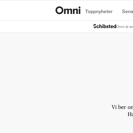
Toppnyheter
Sena
Hem
Omni är en
Vi ber o
Ha