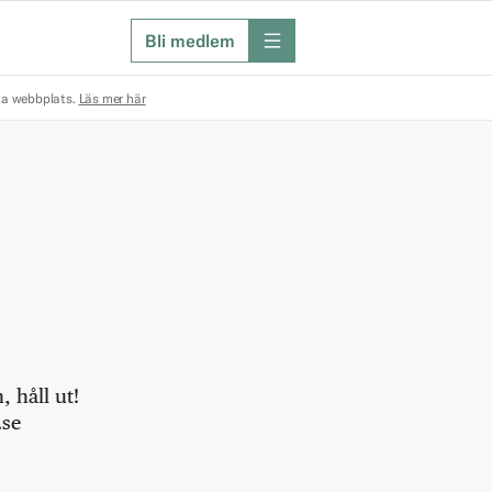
Bli medlem
meny
na webbplats.
Läs mer här
 håll ut!
.se