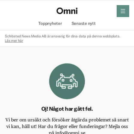
meny
Hem
Toppnyheter
Senaste nytt
Schibsted News Media AB är ansvarig för dina data på denna webbplats.
Läs mer här
Oj! Något har gått fel.
Vi ber om ursäkt och försöker åtgärda problemet så snart
vi kan, håll ut! Har du frågor eller funderingar? Mejla oss
på info@omni.se