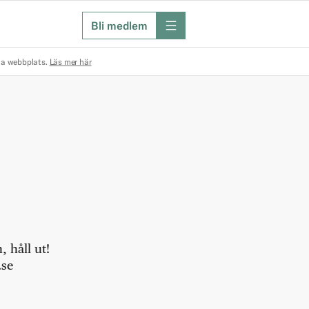
Bli medlem
meny
na webbplats.
Läs mer här
 håll ut!
.se