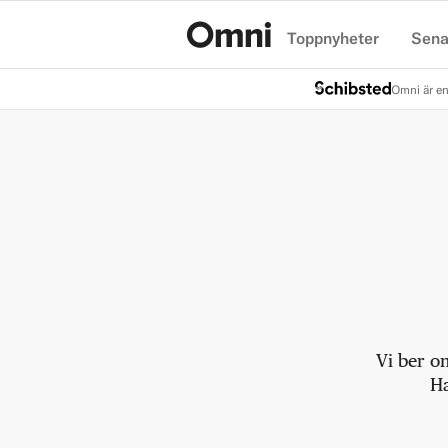
Toppnyheter
Sena
Hem
Omni är en
Vi ber o
Ha