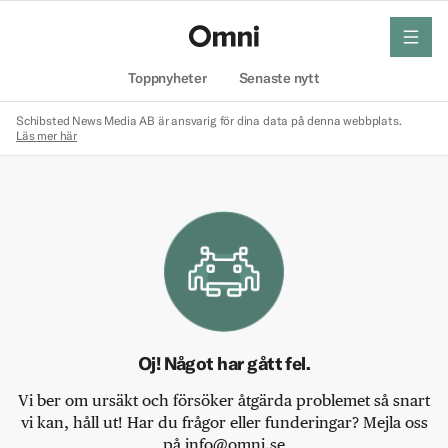
meny
Hem
Toppnyheter
Senaste nytt
Schibsted News Media AB är ansvarig för dina data på denna webbplats.
Läs mer här
Oj! Något har gått fel.
Vi ber om ursäkt och försöker åtgärda problemet så snart
vi kan, håll ut! Har du frågor eller funderingar? Mejla oss
på info@omni.se