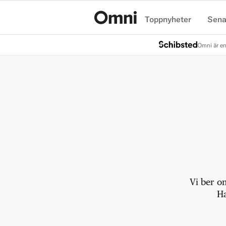
Toppnyheter
Sena
Hem
Omni är en
Vi ber o
Ha