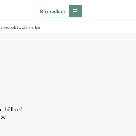
Bli medlem
meny
na webbplats.
Läs mer här
 håll ut!
.se