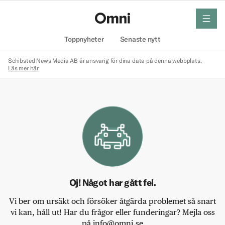
meny
Hem
Toppnyheter
Senaste nytt
Schibsted News Media AB är ansvarig för dina data på denna webbplats.
Läs mer här
Oj! Något har gått fel.
Vi ber om ursäkt och försöker åtgärda problemet så snart
vi kan, håll ut! Har du frågor eller funderingar? Mejla oss
på info@omni.se