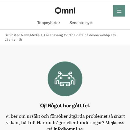
meny
Hem
Toppnyheter
Senaste nytt
Schibsted News Media AB är ansvarig för dina data på denna webbplats.
Läs mer här
Oj! Något har gått fel.
Vi ber om ursäkt och försöker åtgärda problemet så snart
vi kan, håll ut! Har du frågor eller funderingar? Mejla oss
på info@omni.se