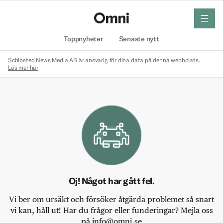
meny
Hem
Toppnyheter
Senaste nytt
Schibsted News Media AB är ansvarig för dina data på denna webbplats.
Läs mer här
Oj! Något har gått fel.
Vi ber om ursäkt och försöker åtgärda problemet så snart
vi kan, håll ut! Har du frågor eller funderingar? Mejla oss
på info@omni.se