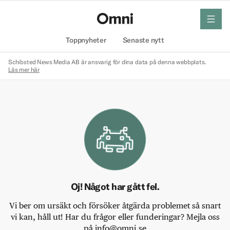
meny
Hem
Toppnyheter
Senaste nytt
Schibsted News Media AB är ansvarig för dina data på denna webbplats.
Läs mer här
Oj! Något har gått fel.
Vi ber om ursäkt och försöker åtgärda problemet så snart
vi kan, håll ut! Har du frågor eller funderingar? Mejla oss
på info@omni.se