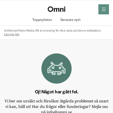
meny
Hem
Toppnyheter
Senaste nytt
Schibsted News Media AB är ansvarig för dina data på denna webbplats.
Läs mer här
Oj! Något har gått fel.
Vi ber om ursäkt och försöker åtgärda problemet så snart
vi kan, håll ut! Har du frågor eller funderingar? Mejla oss
på info@omni.se