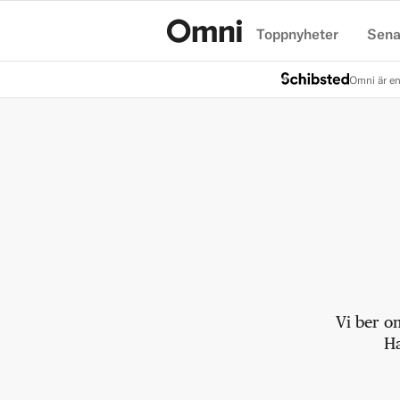
Toppnyheter
Sena
Hem
Omni är en
Vi ber o
Ha