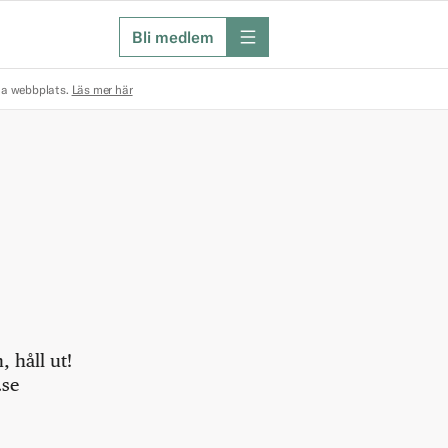
Bli medlem
meny
na webbplats.
Läs mer här
 håll ut!
.se