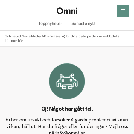
meny
Hem
Toppnyheter
Senaste nytt
Schibsted News Media AB är ansvarig för dina data på denna webbplats.
Läs mer här
Oj! Något har gått fel.
Vi ber om ursäkt och försöker åtgärda problemet så snart
vi kan, håll ut! Har du frågor eller funderingar? Mejla oss
på info@omni.se