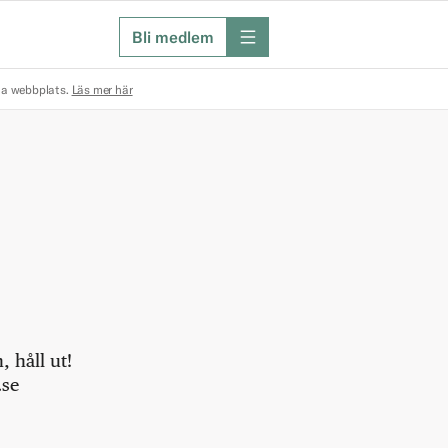
Bli medlem
meny
na webbplats.
Läs mer här
 håll ut!
.se