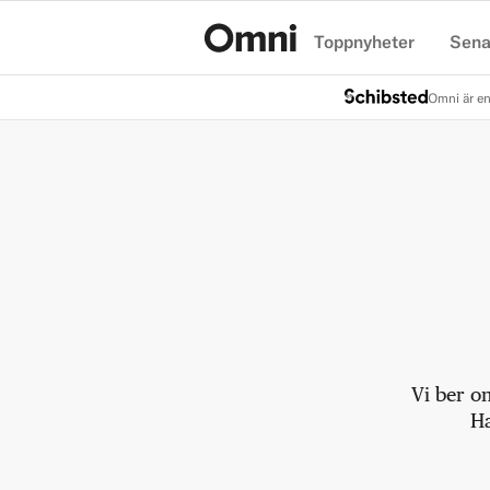
Toppnyheter
Sena
Hem
Omni är en
Vi ber o
Ha