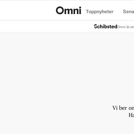
Toppnyheter
Sena
Hem
Omni är en
Vi ber o
Ha