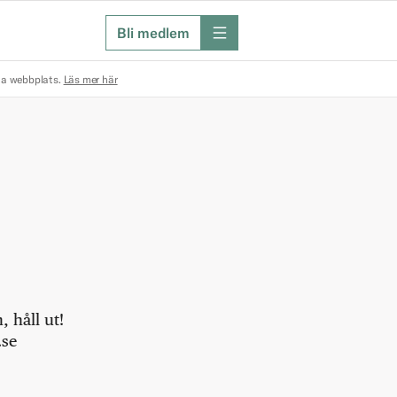
Bli medlem
meny
na webbplats.
Läs mer här
 håll ut!
.se