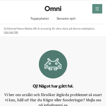
meny
Hem
Toppnyheter
Senaste nytt
Schibsted News Media AB är ansvarig för dina data på denna webbplats.
Läs mer här
Oj! Något har gått fel.
Vi ber om ursäkt och försöker åtgärda problemet så snart
vi kan, håll ut! Har du frågor eller funderingar? Mejla oss
på info@omni.se