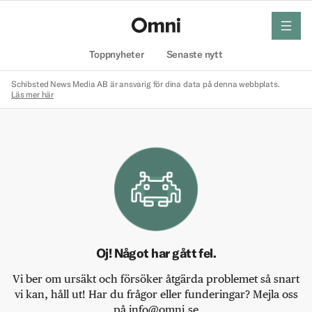
meny
Hem
Toppnyheter
Senaste nytt
Schibsted News Media AB är ansvarig för dina data på denna webbplats.
Läs mer här
Oj! Något har gått fel.
Vi ber om ursäkt och försöker åtgärda problemet så snart
vi kan, håll ut! Har du frågor eller funderingar? Mejla oss
på info@omni.se