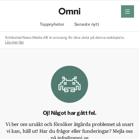
meny
Hem
Toppnyheter
Senaste nytt
Schibsted News Media AB är ansvarig för dina data på denna webbplats.
Läs mer här
Oj! Något har gått fel.
Vi ber om ursäkt och försöker åtgärda problemet så snart
vi kan, håll ut! Har du frågor eller funderingar? Mejla oss
på info@omni.se