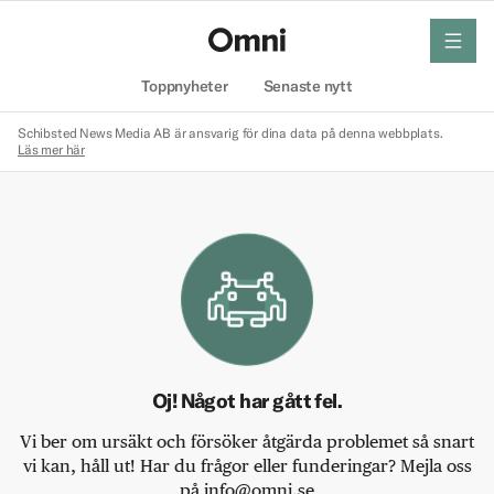
meny
Hem
Toppnyheter
Senaste nytt
Schibsted News Media AB är ansvarig för dina data på denna webbplats.
Läs mer här
Oj! Något har gått fel.
Vi ber om ursäkt och försöker åtgärda problemet så snart
vi kan, håll ut! Har du frågor eller funderingar? Mejla oss
på info@omni.se