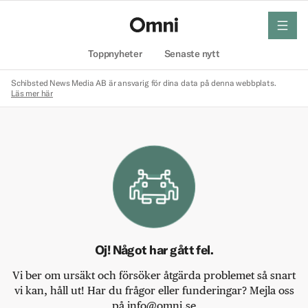
meny
Hem
Toppnyheter
Senaste nytt
Schibsted News Media AB är ansvarig för dina data på denna webbplats.
Läs mer här
Oj! Något har gått fel.
Vi ber om ursäkt och försöker åtgärda problemet så snart
vi kan, håll ut! Har du frågor eller funderingar? Mejla oss
på info@omni.se