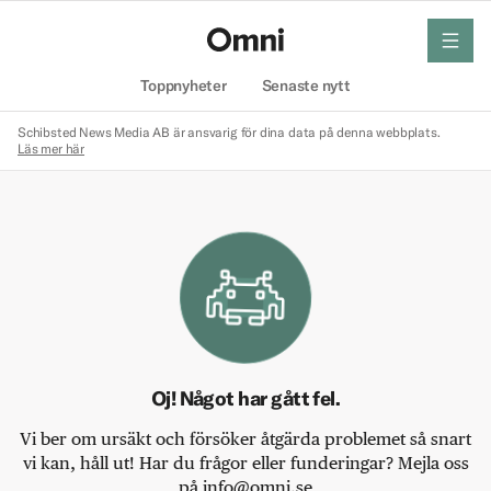
meny
Hem
Toppnyheter
Senaste nytt
Schibsted News Media AB är ansvarig för dina data på denna webbplats.
Läs mer här
Oj! Något har gått fel.
Vi ber om ursäkt och försöker åtgärda problemet så snart
vi kan, håll ut! Har du frågor eller funderingar? Mejla oss
på info@omni.se