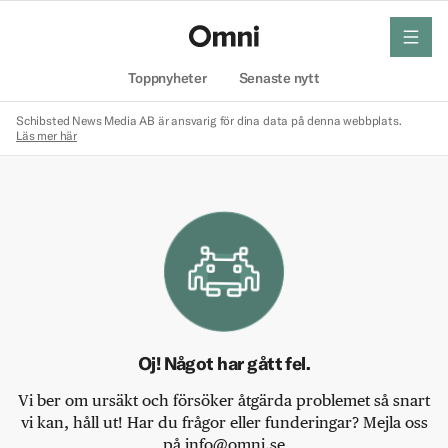
meny
Hem
Toppnyheter
Senaste nytt
Schibsted News Media AB är ansvarig för dina data på denna webbplats.
Läs mer här
Oj! Något har gått fel.
Vi ber om ursäkt och försöker åtgärda problemet så snart
vi kan, håll ut! Har du frågor eller funderingar? Mejla oss
på info@omni.se