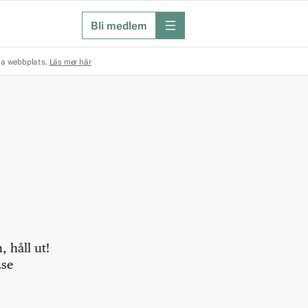
Bli medlem
meny
na webbplats.
Läs mer här
 håll ut!
.se