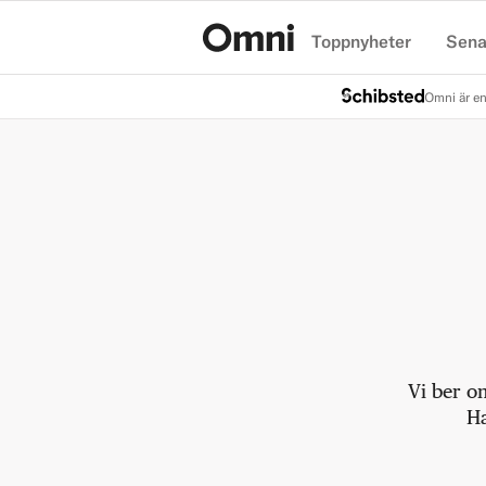
Toppnyheter
Sena
Hem
Omni är en
Vi ber o
Ha