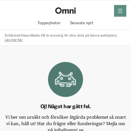
meny
Hem
Toppnyheter
Senaste nytt
Schibsted News Media AB är ansvarig för dina data på denna webbplats.
Läs mer här
Oj! Något har gått fel.
Vi ber om ursäkt och försöker åtgärda problemet så snart
vi kan, håll ut! Har du frågor eller funderingar? Mejla oss
på info@omni.se