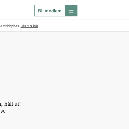
Bli medlem
meny
na webbplats.
Läs mer här
 håll ut!
.se