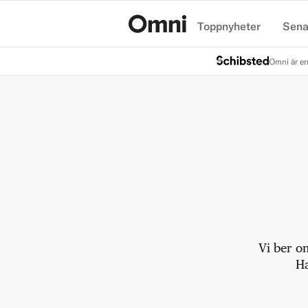
Toppnyheter
Sena
Hem
Omni är en
Vi ber o
Ha